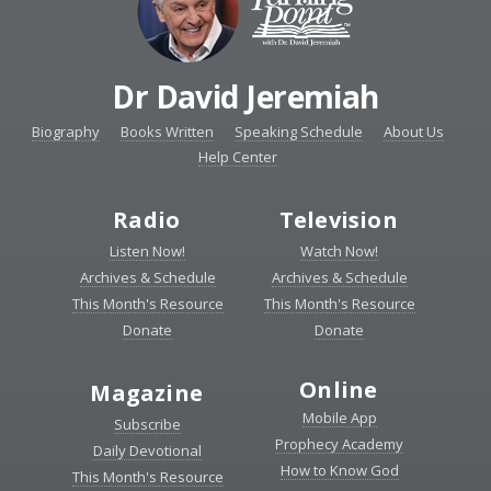
Dr David Jeremiah
Biography
Books Written
Speaking Schedule
About Us
Help Center
Radio
Television
Listen Now!
Watch Now!
Archives & Schedule
Archives & Schedule
This Month's Resource
This Month's Resource
Donate
Donate
Online
Magazine
Mobile App
Subscribe
Prophecy Academy
Daily Devotional
How to Know God
This Month's Resource