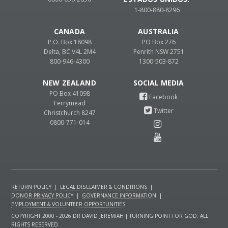
1-800-880-8296
CANADA
AUSTRALIA
P.O. Box 18098
PO Box 276
Delta, BC V4L 2M4
Penrith NSW 2751
800-946-4300
1300-503-872
NEW ZEALAND
PO Box 41098
Ferrymead
Christchurch 8247
0800-771-014
RETURN POLICY
|
LEGAL DISCLAIMER & CONDITIONS
|
DONOR PRIVACY POLICY
|
GOVERNANCE INFORMATION
|
EMPLOYMENT & VOLUNTEER OPPORTUNITIES
COPYRIGHT 2000 - 2026 DR DAVID JEREMIAH | TURNING POINT FOR GOD. ALL
RIGHTS RESERVED.