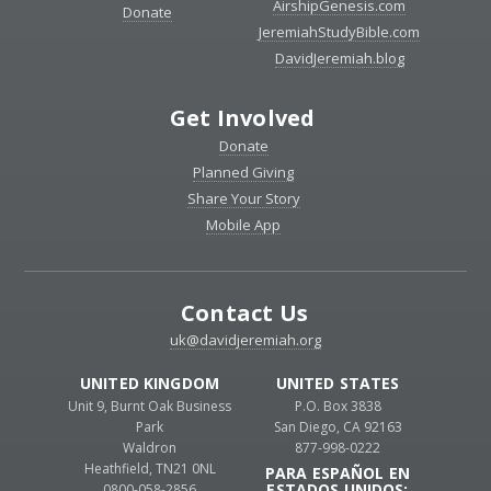
AirshipGenesis.com
Donate
JeremiahStudyBible.com
DavidJeremiah.blog
Get Involved
Donate
Planned Giving
Share Your Story
Mobile App
Contact Us
uk@davidjeremiah.org
UNITED KINGDOM
UNITED STATES
Unit 9, Burnt Oak Business
P.O. Box 3838
Park
San Diego, CA 92163
Waldron
877-998-0222
Heathfield, TN21 0NL
PARA ESPAÑOL EN
ESTADOS UNIDOS:
0800-058-2856