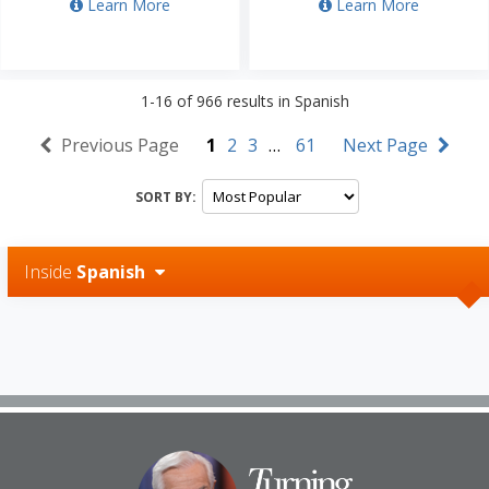
Learn More
Learn More
1-16
of
966
results in
Spanish
Previous Page
1
2
3
…
61
Next Page
SORT BY:
Inside
Spanish