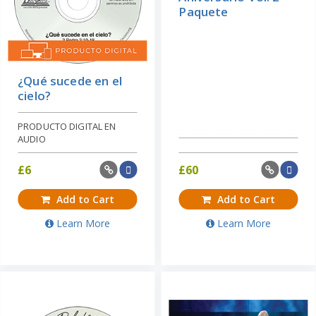
Paquete
¿Qué sucede en el
cielo?
PRODUCTO DIGITAL EN
AUDIO
£
6
£
60
Add to Cart
Add to Cart
Learn More
Learn More