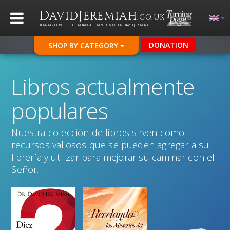
D
J
AVID
EREMIAH
.CO.UK
TURNING POINT IS THE BROADCAST MINISTRY OF DR DAVID JEREMIAH
DONATION
SHOP BY CATEGORY
Libros actualmente
populares
Nuestra colección de libros sirven como
recursos valiosos que se pueden agregar a su
librería y utilizar para mejorar su caminar con el
Señor.